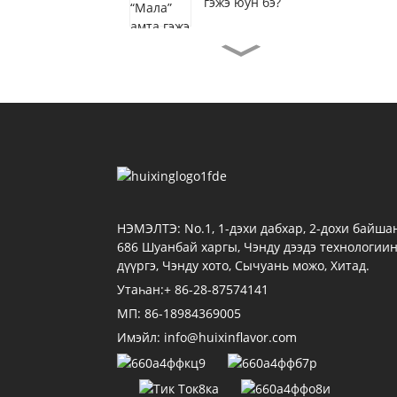
гэжэ юун бэ?
Хуйсин эдеэ хоол
амтатайгаар
үзэсхэлэндэ анха
түрүүшынхиеэ
нээгдэнэ...
Элдэб хэрэгсэлнүүдтэ
таарамжатай үхэрэй
мяханай амтатай
дурадхалнууд...
Эдеэнэй амта ямар
һалбарида хэрэглэжэ
НЭМЭЛТЭ: No.1, 1-дэхи дабхар, 2-дохи байшан
болохоб?
686 Шуанбай харгы, Чэнду дээдэ технологии
дүүргэ, Чэнду хото, Сычуань можо, Хитад.
Дабхар үзэсхэлэн
Утаһан:+ 86-28-87574141
дүүрэбэ | Хуйсин амта
шэнэ бүтээл асарна...
МП: 86-18984369005
Имэйл: info@huixinflavor.com