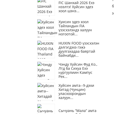
FIC Шанхай 2026 Ехэ
б
нээлтэ! Хуйсин эдеэ
хоол шэнэ...
э
Хуисин эдеэ хоол
Тайландын FIA
үзэсхэлэндэ халуун
ногоотой...
HUIXIN FOOD үзэсхэлэн
дэлгэгдэхэ гэжэ
дуулгахадаа баяртай
байнабди...
Чэнду Хуйсин Фуд Ко.,
Лтд ба Сихуа Ехэ
һургуулиин Кампус
Рек...
Хуйсин амта--9-дэхи
Хитад (Чунцин)
уласхоорондын
халуун...
Сычуань “Мала” амта