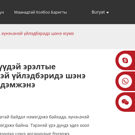
Buryat
үн
Маанадтай Холбоо Баригты
ь хүнэһэнэй үйлэдбэридэ шэнэ юумэ
үүдэй эрэлтые
эй үйлэдбэридэ шэнэ
 дэмжэнэ
ратай байдал нэмэгдэжэ байхада, хүнэһэнэй
эгдэжэ байна. Тэрэнэй үрэ дүндэ эдеэ хоол
руулха шэнэ аргануудые бэдэржэ,