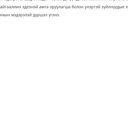
айгаалиин эдеэнэй амта оруулагша болон үнэртэй зүйлнүүдые хүг
нхын мэдэрэлэй дүршэл үгэнэ.