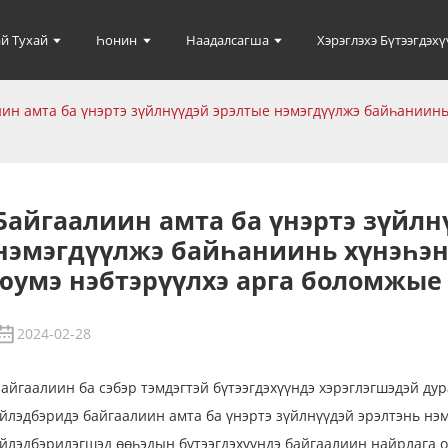
й Тухай
Һонин
Наадалсагша
Хэрэглэхэ Бүтээгдэхү
ин амта ба үнэртэ зүйлнүүдэй эрэлтые нэмэгдүүлжэ байһаниин
Байгаалиин амта ба үнэртэ зүйлн
нэмэгдүүлжэ байһаниинь хүнэһэн
юумэ нэбтэрүүлхэ арга боломжые
2024-02-28
айгаалиин ба сэбэр тэмдэгтэй бүтээгдэхүүндэ хэрэглэгшэдэй ду
йлэдбэридэ байгаалиин амта ба үнэртэ зүйлнүүдэй эрэлтэнь нэм
йлэдбэрилэгшэд өөһэдын бүтээгдэхүүндэ байгаалиин найрлага о