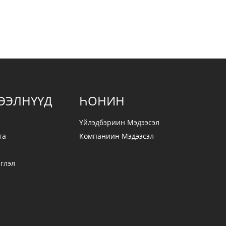
ЭЭЛНҮҮД
ҺОНИН
Үйлэдбэриин Мэдээсэл
та
Компаниин Мэдээсэл
глэл