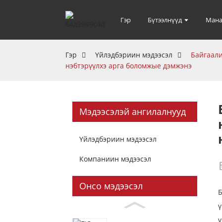
Гэр
Бүтээлнүүд
Мана
Гэр
Үйлэдбэриин мэдээсэл
Байгаали
нэбтэрүүлхэ арга боломжые дэмжэнэ
Мэдээсэлэй ангилалнууд
Үйлэдбэриин мэдээсэл
Компаниин мэдээсэл
Онсо мэдээсэл
Б
ү
ү