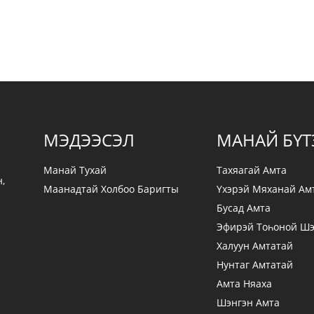
МЭДЭЭСЭЛ
МАНАЙ БҮТ
Манай Тухай
Тахяагай Амта
,
Маанадтай Холбоо Баригты
Үхэрэй Мяханай Ам
н
Бусад Амта
Эфирэй Тоһоной Шэ
Халуун Амтатай
Нунтаг Амтатай
Амта Няаха
Шэнгэн Амта