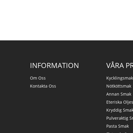
INFORMATION
VÅRA P
Om Oss
Kycklingsma
Kontakta Oss
Nötköttsmak
Annan Smak
Eteriska Olje
Kryddig Sma
Pulveraktig 
Pasta Smak