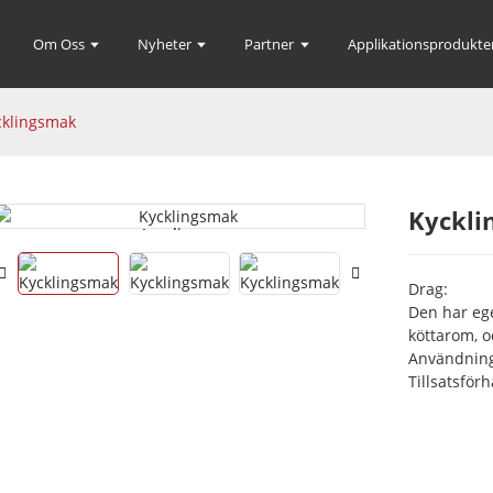
Om Oss
Nyheter
Partner
Applikationsprodukte
cklingsmak
Kyckli
Loading...
Loading...
Drag:
Den har eg
köttarom, 
Användnin
Tillsatsför