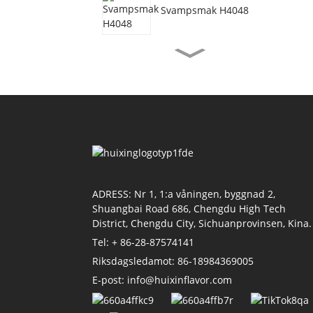
Svampsmak H4048
Vegetarisk nötköttsmak
H3077
Räkorsmak H4155
Sojasmak H4118
ADRESS: Nr 1, 1:a våningen, byggnad 2,
Shuangbai Road 686, Chengdu High Tech
District, Chengdu City, Sichuanprovinsen, Kina.
Tel: + 86-28-87574141
Tomatsmak H4011
Riksdagsledamot: 86-18984369005
E-post: info@huixinflavor.com