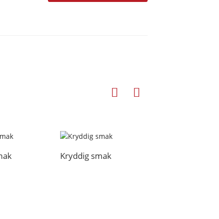
mak
Kryddig smak
Vit soppa med
kycklingbensmak
H2007