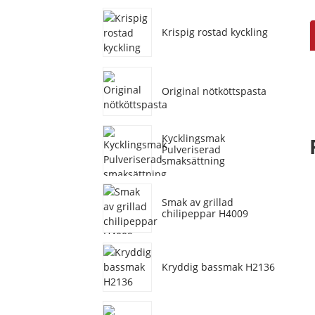
Krispig rostad kyckling
Original nötköttspasta
Kycklingsmak
Pulveriserad
smaksättning
Smak av grillad
chilipeppar H4009
Kryddig bassmak H2136