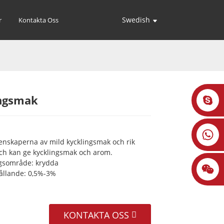
Swedish
r
Kontakta Oss
ngsmak
Loading...
Loading...
Loading...
Loading...
enskaperna av mild kycklingsmak och rik
och kan ge kycklingsmak och arom.
gsområde: krydda
hållande: 0,5%-3%
KONTAKTA OSS