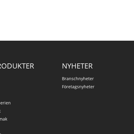
RODUKTER
NYHETER
k
Branschnyheter
Företagsnyheter
serien
k
Smak