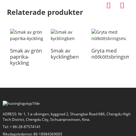
Relaterade produkter
Smak av grön
Smak av
Gryta med
B
paprika-
kycklingben
nötköttsbringsmak
s
kyckling
a
ADRESS: Nr 1, 1:a våningen, byggnad 2, Shuangbai Road 686, Chengdu High
Tech District, Chengdu City, Sichuanprovinsen, Kina.
Tel: + 86-28-87574141
Riksdagsledamot: 86-18984369005