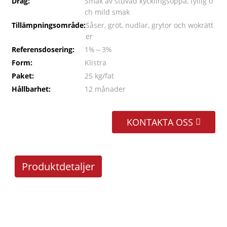
Drag:
Smak av stuvad kycklingsoppa, fyllig o
ch mild smak
Tillämpningsområde:
Såser, gröt, nudlar, grytor och wokrätt
er
Referensdosering:
1%～3%
Form:
Klistra
Paket:
25 kg/fat
Hållbarhet:
12 månader
KONTAKTA OSS
Produktdetaljer