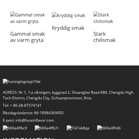
Kryddig smak
Gammal smak
Stark
S
av varm gryta
chilismak
g
a
ADRESS: Nr 1, 1:a våningen, byggnad 2, Shuangbai Road 686, Chengdu High
Tech District, Chengdu City, Sichuanprovinsen, Kina.
Tel: + 86-28-87574141
Riksdagsledamot: 86-18984369005
E-post: info@huixinflavor.com