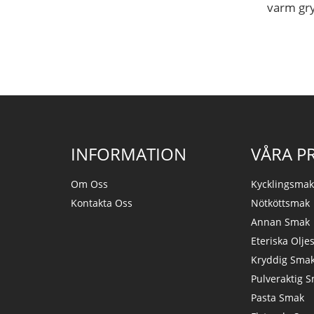
varm gr
INFORMATION
VÅRA P
Om Oss
Kycklingsma
Kontakta Oss
Nötköttsmak
Annan Smak
Eteriska Olje
Kryddig Sma
Pulveraktig 
Pasta Smak