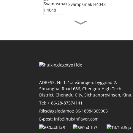
Svampsmak H4048
Vegetarisk nötköttsmak
H3077
Räkorsmak H4155
Sojasmak H4118
ADRESS: Nr 1, 1:a våningen, byggnad 2,
Shuangbai Road 686, Chengdu High Tech
District, Chengdu City, Sichuanprovinsen, Kina.
Tel: + 86-28-87574141
Tomatsmak H4011
Riksdagsledamot: 86-18984369005
E-post: info@huixinflavor.com