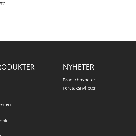
yta
RODUKTER
NYHETER
k
Branschnyheter
Företagsnyheter
serien
k
Smak