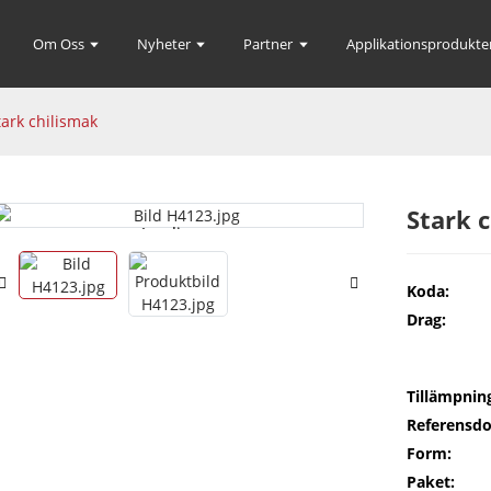
Om Oss
Nyheter
Partner
Applikationsprodukte
tark chilismak
Stark 
Loading...
Loading...
Koda:
Drag:
Tillämpnin
Referensdo
Form:
Paket: