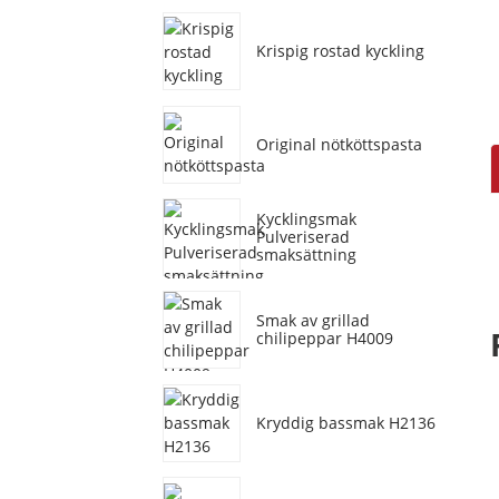
Krispig rostad kyckling
Original nötköttspasta
Kycklingsmak
Pulveriserad
smaksättning
Smak av grillad
chilipeppar H4009
Kryddig bassmak H2136