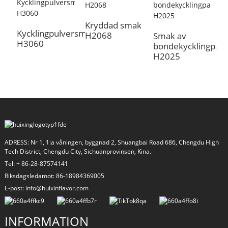
K
Kryddad smak
Kycklingpulversmak
H2068
Smak av
H3060
bondekycklingpast
H2025
a
ADRESS: Nr 1, 1:a våningen, byggnad 2, Shuangbai Road 686, Chengdu High
Tech District, Chengdu City, Sichuanprovinsen, Kina.
Tel: + 86-28-87574141
Riksdagsledamot: 86-18984369005
E-post: info@huixinflavor.com
INFORMATION