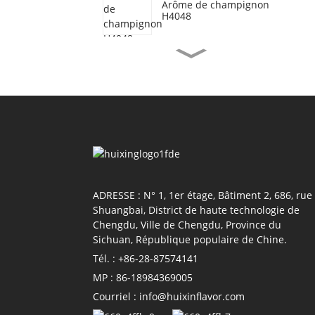
Arôme de champignon
H4048
Saveur bœuf
végétarienne H3077
Arôme d'huile de
crevettes H4155
Saveur sauce soja H4118
ADRESSE : N° 1, 1er étage, Bâtiment 2, 686, rue
Shuangbai, District de haute technologie de
Chengdu, Ville de Chengdu, Province du
Sichuan, République populaire de Chine.
Arôme tomate H4011
Tél. : +86-28-87574141
MP : 86-18984369005
Courriel : info@huixinflavor.com