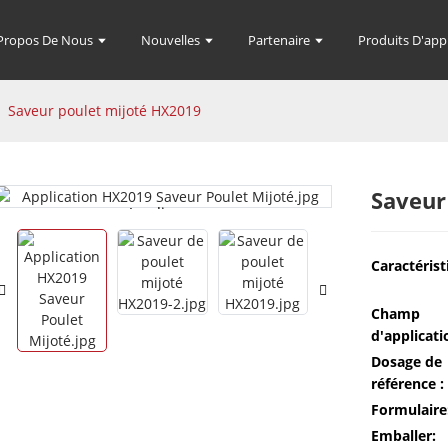
Propos De Nous
Nouvelles
Partenaire
Produits D'app
Saveur poulet mijoté HX2019
Saveur
Loading...
Loading...
Caractérist
Champ
d'applicati
Dosage de
référence :
Formulaire
Emballer: