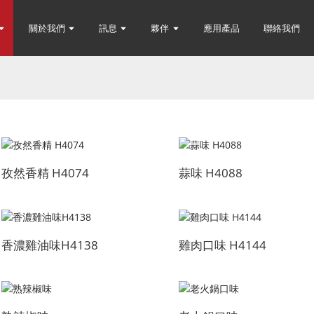
關於我們
訊息
夥伴
應用產品
聯絡我們
孜然香精 H4074
蒜味 H4088
香濃雞油味H4138
雞肉口味 H4144