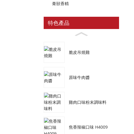
膏狀香精
特色產品
脆皮吊燒雞
原味牛肉醬
雞肉口味粉末調味料
焦香辣椒口味 H4009