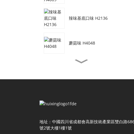
辣味基底口味 H2136
蘑菇味 H4048
素牛肉口味 H3077
蝦油味 H4155
醬油口味 H4118
地址：中國四川省成都會高新技術產業區雙白路68
號2號大樓1樓1號