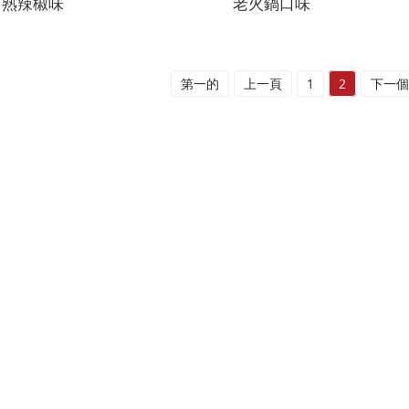
熟辣椒味
老火鍋口味
第一的
上一頁
1
2
下一個