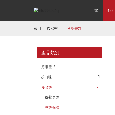
家
產品
家
按狀態
液態香精
產品類別
應用產品
按口味
按狀態
粉狀味道
液態香精