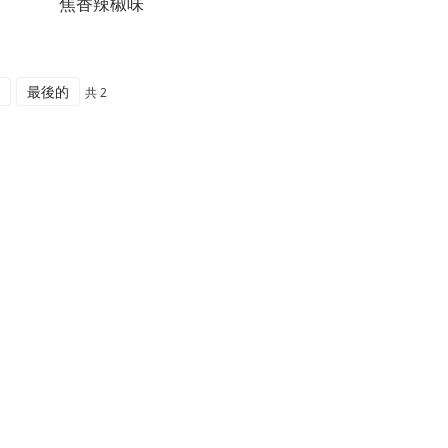
焦香辣椒味
最後的
共 2