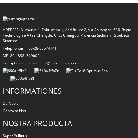
ADRESSE: Numerus 1, Tabulatum 1, Aedificium 2, Via Shuangbai 686, Regio
Technologiae Altae Chengdu, Urbs Chengdu, Provincia Sichuan, Republica
Sinarum.
Telephonum: +86-28-87574141
MP: 86-18984369005
Inscriptio electronica: info@huixinflavor.com
a
INFORMATIONES
De Nobis
Contacta Nos
NOSTRA PRODUCTA
Sapor Pullinus