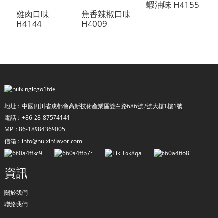
蝦油味 H4155
雞肉口味
焦香辣椒口味
H4144
H4009
H
地址：中國四川省成都會高新技術產業區雙白路686號2號大樓1樓1號
電話：+86-28-87574141
MP：86-18984369005
a
信箱：info@huixinflavor.com
資訊
關於我們
聯絡我們