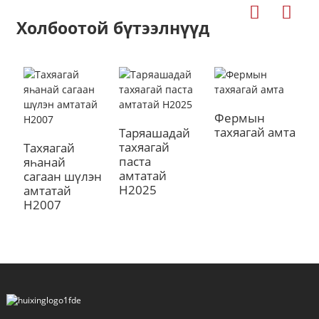
Холбоотой бүтээлнүүд
Фермын
Т
тахяагай амта
а
Таряашадай
тахяагай
Тахяагай
паста
яһанай
амтатай
сагаан шүлэн
H2025
амтатай
a
H2007