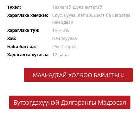
Түхэл:
Тахяагай шүлэ амтатай
Хэрэглэхэ хэмжээ:
Соус, бууза, лапша, шүлэ ба шарагда
һан эдеэн
Хэрэглэхэ тун:
1%～3%
Хэб:
Наалдуулха
Һаба баглаа:
25кг/ торхо
Хадагалха хугасаа:
12 һара
МААНАДТАЙ ХОЛБОО БАРИГТЫ
Бүтээгдэхүүнэй Дэлгэрэнгы Мэдээсэл