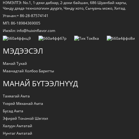
НЭМЭЛТЭ: No.1, 1-дэхи дабхар, 2-дохи байшан, 686 Шуанбай харгы,
Чэнду дээдэ технологиин дүүргэ, Чэнду хото, Сычуань можо, Хитад.
Утаһан:+ 86-28-87574141
МП: 86-18984369005
Имэйл: info@huixinflavor.com
МЭДЭЭСЭЛ
Манай Тухай
Маанадтай Холбоо Баригты
МАНАЙ БҮТЭЭЛНҮҮД
Тахяагай Амта
Үхэрэй Мяханай Амта
Бусад Амта
Эфирэй Тоһоной Шэглэл
Халуун Амтатай
Нунтаг Амтатай