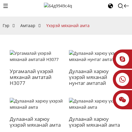
Гэр
Амтаар
Үхэрэй мяханай амта
Ургамалай үхэрэй
Дулаанай харюу
мяханай амтатай
үхэрэй мяханай
H3077
нунтаг амтатай
Дулаанай харюу
Дулаанай харюу
үхэрэй мяханай амта
үхэрэй мяханай амта