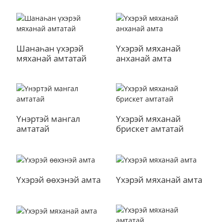
Шанаһан үхэрэй
Үхэрэй мяханай
мяханай амтатай
анханай амта
Үнэртэй мангал
Үхэрэй мяханай
амтатай
брискет амтатай
Үхэрэй өөхэнэй амта
Үхэрэй мяханай амта