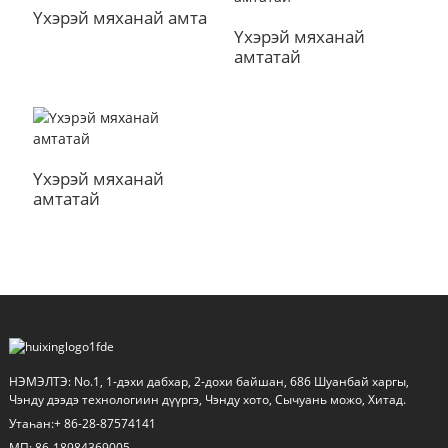
Үхэрэй мяханай амта
Үхэрэй мяханай
амтатай
Үхэрэй мяханай
амтатай
a
НЭМЭЛТЭ: No.1, 1-дэхи дабхар, 2-дохи байшан, 686 Шуанбай харгы,
Чэнду дээдэ технологиин дүүргэ, Чэнду хото, Сычуань можо, Хитад.
Утаһан:+ 86-28-87574141
МП: 86-18984369005