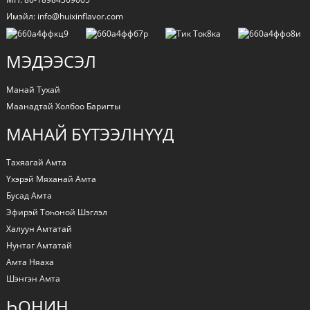
Имэйл: info@huixinflavor.com
МЭДЭЭСЭЛ
Манай Тухай
Маанадтай Холбоо Баригты
МАНАЙ БҮТЭЭЛНҮҮД
Тахяагай Амта
Үхэрэй Мяханай Амта
Бусад Амта
Эфирэй Тоһоной Шэглэл
Халуун Амтатай
Нунтаг Амтатай
Амта Няаха
Шэнгэн Амта
ҺОНИН