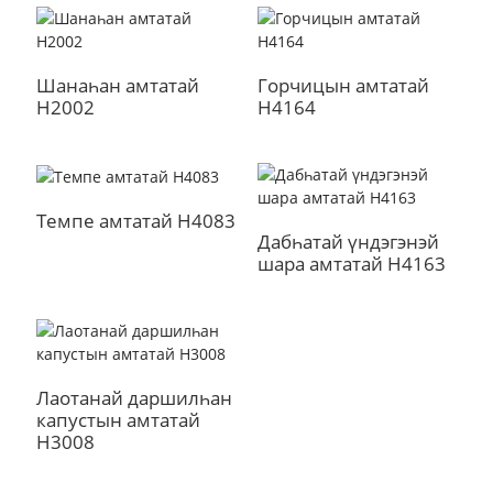
Шанаһан амтатай
Горчицын амтатай
H2002
H4164
Темпе амтатай H4083
Дабһатай үндэгэнэй
шара амтатай H4163
a
Лаотанай даршилһан
капустын амтатай
H3008