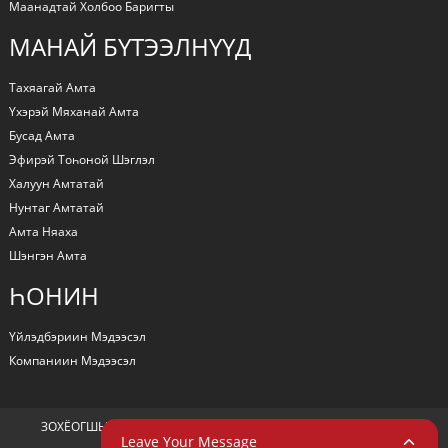
Маанадтай Холбоо Баригты
МАНАЙ БҮТЭЭЛНҮҮД
Тахяагай Амта
Үхэрэй Мяханай Амта
Бусад Амта
Эфирэй Тоһоной Шэглэл
Халуун Амтатай
Нунтаг Амтатай
Амта Няаха
Шэнгэн Амта
ҺОНИН
Үйлэдбэриин Мэдээсэл
Компаниин Мэдээсэл
ЗОХЁОГШЫН ЭРХЭ © 2024 БҮХЫ ЭРХЭНҮҮД ХАМГААЛАГДАҺАН
Leave Your Message
RESOURCE