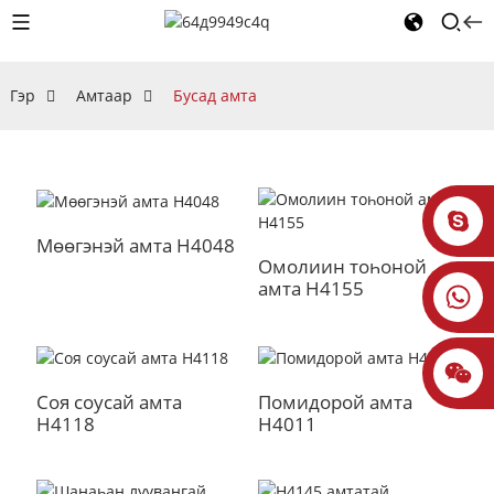
Гэр
Амтаар
Бусад амта
Мөөгэнэй амта H4048
Омолиин тоһоной
амта H4155
Соя соусай амта
Помидорой амта
H4118
H4011