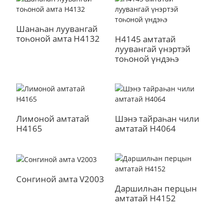
Шанаһан луувангай
тоһоной амта H4132
H4145 амтатай
луувангай үнэртэй
тоһоной үндэһэ
Лимоной амтатай
Шэнэ тайраһан чили
H4165
амтатай H4064
Сонгиной амта V2003
Даршилһан перцын
амтатай H4152