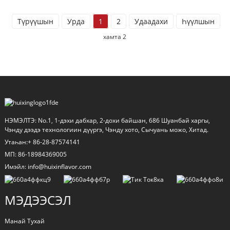
Түрүүшын
Урда
1
2
Удаадахи
Һүүлшын
Д
хамта 2
НЭМЭЛТЭ: No.1, 1-дэхи дабхар, 2-дохи байшан, 686 Шуанбай харгы,
Чэнду дээдэ технологиин дүүргэ, Чэнду хото, Сычуань можо, Хитад.
Утаһан:+ 86-28-87574141
МП: 86-18984369005
Имэйл: info@huixinflavor.com
МЭДЭЭСЭЛ
Манай Тухай