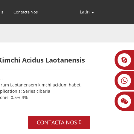
Latin
is
Contacta Nos
Kimchi Acidus Laotanensis
Loading...
Loading...
Loading...
Loading...
s:
rum Laotanensem kimchi acidum habet.
licationis: Series cibaria
ionis: 0.5%-3%
CONTACTA NOS