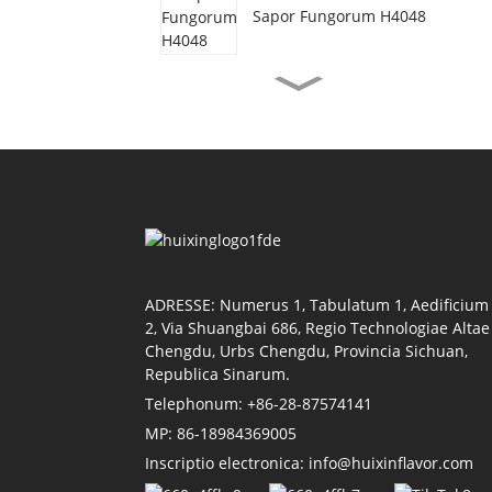
Sapor Fungorum H4048
Sapor Bubulus
Vegetarianus H3077
Sapor Olei Cammarorum
H4155
Sapor Liquaminis Soiae
H4118
ADRESSE: Numerus 1, Tabulatum 1, Aedificium
2, Via Shuangbai 686, Regio Technologiae Altae
Chengdu, Urbs Chengdu, Provincia Sichuan,
Republica Sinarum.
Sapor Lycopersici H4011
Telephonum: +86-28-87574141
MP: 86-18984369005
Inscriptio electronica: info@huixinflavor.com