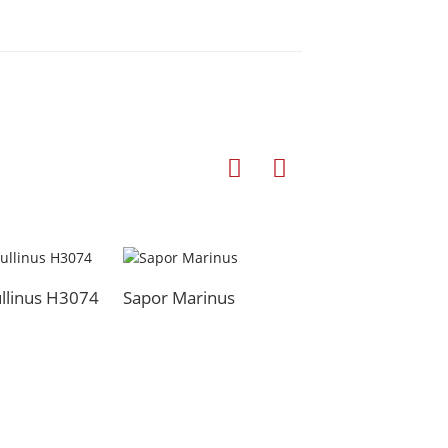
llinus H3074
Sapor Marinus
Sapor Pulveris
Gallinacei H3022