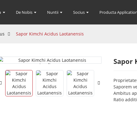
a
De Nobis
Nuntii
Socius
Producta Application
tus
Sapor Kimchi Acidus Laotanensis
Sapor 
Loading...
Loading...
Proprietate
Saporem ve
Ambitus app
Ratio addit