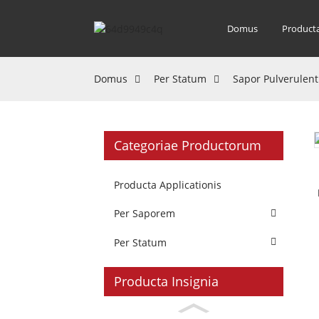
Domus
Product
Domus
Per Statum
Sapor Pulverulen
Categoriae Productorum
Producta Applicationis
Per Saporem
Per Statum
Producta Insignia