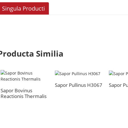
Singula Producti
Producta Similia
Sapor Pullinus H3067
Sapor Pu
Sapor Bovinus
Reactionis Thermalis