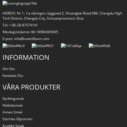
ADRESS: Nr 1, 1:a våningen, byggnad 2, Shuangbai Road 686, Chengdu High
Tech District, Chengdu City, Sichuanprovinsen, Kina.
Tel: + 86-28-87574141
Riksdagsledamot: 86-18984369005
E-post: info@huixinflavor.com
INFORMATION
Om Oss
Kontakta Oss
a
VÅRA PRODUKTER
Kycklingsmak
Nötköttsmak
Annan Smak
Eteriska Oljeserien
Kryddig Smak