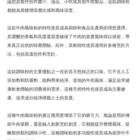
論您是製作煎炸醬汁、湯品、小吃或其他牛肉製品，這款調味粉
都能為菜餚增添層次感和風味深度。
這款牛肉風味粉的特性使其成為廚師和食品生產商的理想選擇。
其濃鬱的香氣和高度還原度確保了牛肉的真實風味得以保留，帶
來真正自然的味覺體驗。此外，其耐熱性使其適用於多種烹飪方
法，包括高溫煎炸和烹飪。
這款調味粉的主要優點之一在於其天然純正的口味。它不含人工
添加劑和防腐劑，能夠帶來純淨、道地的牛肉風味，滿足追求健
康飲食體驗的消費者的需求。這種天然特性也使其成為注重健
康、追求成分純淨標籤人士的首選。
這種牛肉風味粉的廣泛應用更增添了它的吸引力。無論是用於傳
統牛肉菜餚，還是融入創新烹飪創意，它都能提升整體風味。從
醃製肉類到調味小吃，這種調味粉的多功能性使其成為廚房中不