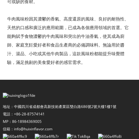
可或缺的食材。
牛肉風味粉因其濃鬱的香氣、高度還原的風味、良好的耐熱性、
天然的口感和廣泛的應用範圍，已成為各個應用領域的首選。它
能夠賦予食物濃鬱的牛肉風味和突出的牛油香氣，使其成為廚
師、家庭烹飪愛好者和食品生產商的必備調味料。無論用於醬
汁、湯品、小吃或其他牛肉製品，這款風味粉都能提升味覺體
驗，滿足挑剔的美食愛好者的感官需求。
a
地址：中國四川省成都會高新技術產業區雙白路686號2號大樓1樓1號
電話：+86-28-87574141
MP：86-18984369005
信箱：info@huixinflavor.com