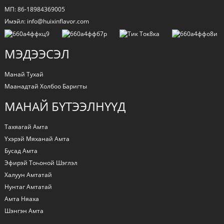
МП: 86-18984369005
Имэйл: info@huixinflavor.com
МЭДЭЭСЭЛ
Манай Тухай
Маанадтай Холбоо Баригты
МАНАЙ БҮТЭЭЛНҮҮД
Тахяагай Амта
Үхэрэй Мяханай Амта
Бусад Амта
Эфирэй Тоһоной Шэглэл
Халуун Амтатай
Нунтаг Амтатай
Амта Няаха
Шэнгэн Амта