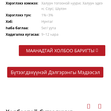
Хэрэглэхэ хэмжээ:
Халуун тогооной һуури; Халуун эдеэ
н; Соус; Шүлэн
Хэрэглэхэ тун:
1%~3%
Хэб:
Нунтаг
Һаба баглаа:
5кг/ уута
Хадагалха хугасаа:
9~12 һара
МААНАДТАЙ ХОЛБОО БАРИГТЫ
Бүтээгдэхүүнэй Дэлгэрэнгы Мэдээсэл