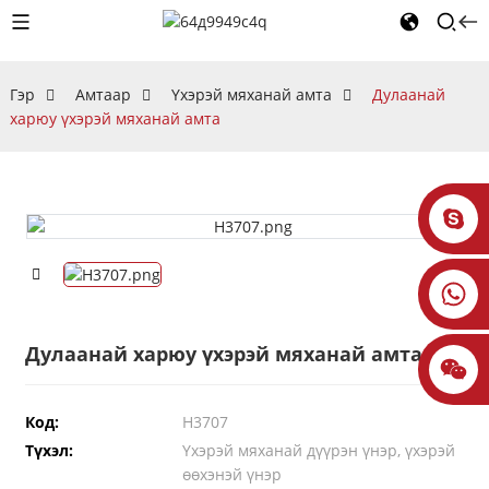
Гэр
Амтаар
Үхэрэй мяханай амта
Дулаанай
харюу үхэрэй мяханай амта
Дулаанай харюу үхэрэй мяханай амта
Код:
H3707
Түхэл:
Үхэрэй мяханай дүүрэн үнэр, үхэрэй
өөхэнэй үнэр