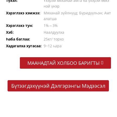
Түхэл:
Үхэрэй мяханай амта ба үхэрэй өөхэ
нэй үнэр
Хэрэглэхэ хэмжээ:
Мяханай зүйлнүүд; Бүридүүлһэн; Амт
алагша
Хэрэглэхэ тун:
1%～3%
Хэб:
Наалдуулха
Һаба баглаа:
25кг/ торхо
Хадагалха хугасаа:
9~12 һара
МААНАДТАЙ ХОЛБОО БАРИГТЫ
Бүтээгдэхүүнэй Дэлгэрэнгы Мэдээсэл