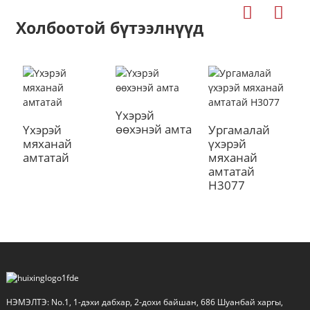
Холбоотой бүтээлнүүд
Үхэрэй
Ү
өөхэнэй амта
м
Үхэрэй
Ургамалай
а
мяханай
үхэрэй
амтатай
мяханай
амтатай
H3077
a
НЭМЭЛТЭ: No.1, 1-дэхи дабхар, 2-дохи байшан, 686 Шуанбай харгы,