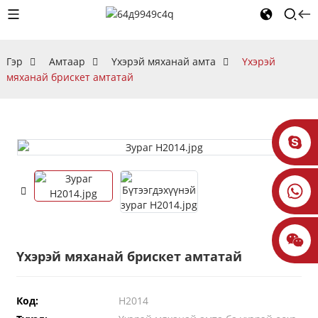
Гэр
Амтаар
Үхэрэй мяханай амта
Үхэрэй
мяханай брискет амтатай
Үхэрэй мяханай брискет амтатай
Код:
H2014