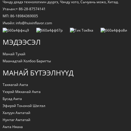
Чэнду дээдэ технологиин дүүргэ, Чэнду хото, Сычуань можо, Хитад.
Утаһан:+ 86-28-87574141
МП: 86-18984369005
Имэйл: info@huixinflavor.com
МЭДЭЭСЭЛ
Манай Тухай
Маанадтай Холбоо Баригты
МАНАЙ БҮТЭЭЛНҮҮД
Тахяагай Амта
Үхэрэй Мяханай Амта
Бусад Амта
Эфирэй Тоһоной Шэглэл
Халуун Амтатай
Нунтаг Амтатай
Амта Няаха