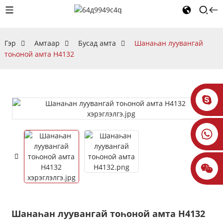
Гэр
Амтаар
Бусад амта
Шанаһан луувангай
тоһоной амта H4132
Шанаһан луувангай тоһоной амта H4132