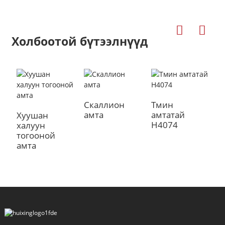
Холбоотой бүтээлнүүд
Скаллион
Тмин
Х
амта
амтатай
а
Хуушан
H4074
H
халуун
тогооной
a
амта