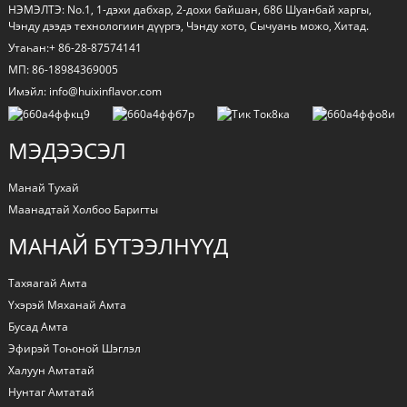
НЭМЭЛТЭ: No.1, 1-дэхи дабхар, 2-дохи байшан, 686 Шуанбай харгы,
Чэнду дээдэ технологиин дүүргэ, Чэнду хото, Сычуань можо, Хитад.
Утаһан:+ 86-28-87574141
МП: 86-18984369005
Имэйл: info@huixinflavor.com
МЭДЭЭСЭЛ
Манай Тухай
Маанадтай Холбоо Баригты
МАНАЙ БҮТЭЭЛНҮҮД
Тахяагай Амта
Үхэрэй Мяханай Амта
Бусад Амта
Эфирэй Тоһоной Шэглэл
Халуун Амтатай
Нунтаг Амтатай