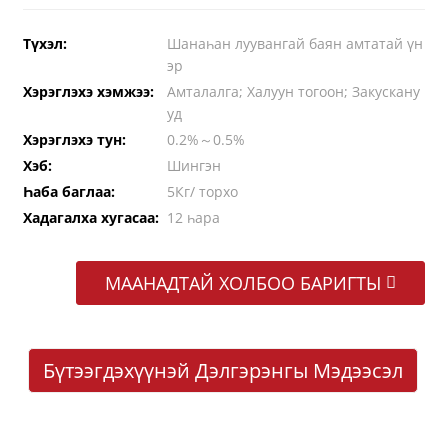
Түхэл:
Шанаһан луувангай баян амтатай үн
эр
Хэрэглэхэ хэмжээ:
Амталалга; Халуун тогоон; Закускану
уд
Хэрэглэхэ тун:
0.2%～0.5%
Хэб:
Шингэн
Һаба баглаа:
5Кг/ торхо
Хадагалха хугасаа:
12 һара
МААНАДТАЙ ХОЛБОО БАРИГТЫ
Бүтээгдэхүүнэй Дэлгэрэнгы Мэдээсэл