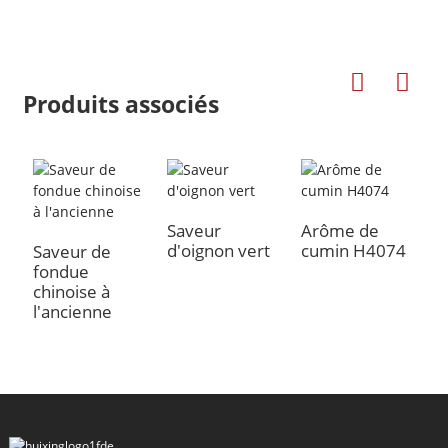
Produits associés
Saveur
Arôme de
A
d'oignon vert
cumin H4074
n
Saveur de
fondue
a
chinoise à
l'ancienne