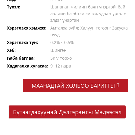
Түхэл:
Шанаһан чилиин баян үнэртэй, байг
аалиин ба эбтэй эетэй, удаан үргэлж
элдэг үнэртэй
Хэрэглэхэ хэмжээ:
Амталха зүйл; Халуун тогоон; Закуска
нууд
Хэрэглэхэ тун:
0.2%～0.5%
Хэб:
Шингэн
Һаба баглаа:
5Кг/ торхо
Хадагалха хугасаа:
9~12 һара
МААНАДТАЙ ХОЛБОО БАРИГТЫ
Бүтээгдэхүүнэй Дэлгэрэнгы Мэдээсэл