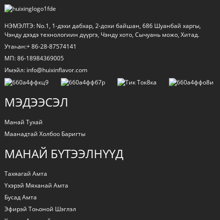
НЭМЭЛТЭ: No.1, 1-дэхи дабхар, 2-дохи байшан, 686 Шуанбай харгы,
Чэнду дээдэ технологиин дүүргэ, Чэнду хото, Сычуань можо, Хитад.
Утаһан:+ 86-28-87574141
МП: 86-18984369005
Имэйл: info@huixinflavor.com
МЭДЭЭСЭЛ
Манай Тухай
Маанадтай Холбоо Баригты
МАНАЙ БҮТЭЭЛНҮҮД
Тахяагай Амта
Үхэрэй Мяханай Амта
Бусад Амта
Эфирэй Тоһоной Шэглэл