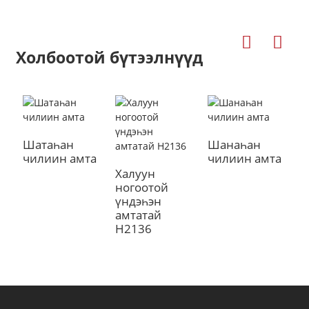
Холбоотой бүтээлнүүд
Шатаһан
Шанаһан
У
чилиин амта
чилиин амта
т
Халуун
ногоотой
a
үндэһэн
амтатай
H2136