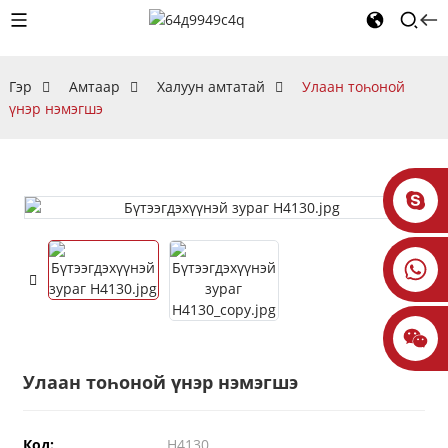
Гэр
Амтаар
Халуун амтатай
Улаан тоһоной
үнэр нэмэгшэ
Улаан тоһоной үнэр нэмэгшэ
Код:
H4130