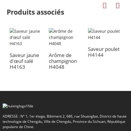
Produits associés
Saveur poulet
A
H4144
H
Saveur jaune
Arôme de
d'œuf salé
champignon
H4163
H4048
a
ADRESSE : N° 1, 1er étage, Bâtiment 2, 686, rue Shuangbai, District de haute
technologie de Chengdu, Ville de Chengdu, Province du Sichuan, République
populaire de Chine.