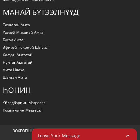
МАНАЙ БҮТЭЭЛНҮҮД
Тахяагай Амта
Үхэрэй Мяханай Амта
Бусад Амта
Эфирэй Тоһоной Шэглэл
Халуун Амтатай
Нунтаг Амтатай
Амта Няаха
Шэнгэн Амта
ҺОНИН
Үйлэдбэриин Мэдээсэл
Компаниин Мэдээсэл
ЗОХЁОГШЫН ЭРХЭ © 2024 БҮХЫ ЭРХЭНҮҮД ХАМГААЛАГДАҺАН
Leave Your Message
RESOURCE