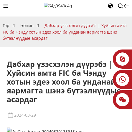
Гэр
Һонин
Дабхар үзэсхэлэн дүүрэбэ | Хуйсин амта
FIC ба Чэнду хотын эдеэ хоол ба унданай яармагта шэнэ
бүтээлнүүдые асардаг
Дабхар үзэсхэлэн дүүрэбэ |
Хуйсин амта FIC ба Чэнду
хотын эдеэ хоол ба унданай
яармагта шэнэ бүтээлнүүдые
асардаг
2024-03-29