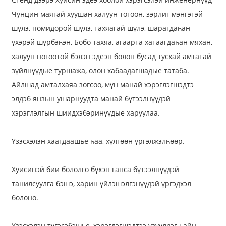
Чунцин маягай хуушан халуун тогоон, зэрлиг мэнгэтэй
шүлэ, помидорой шүлэ, тахяагай шүлэ, шарагдаһан
үхэрэй шүрбэһэн, Бобо тахяа, агаарта хатаагдаһан мяхан,
халуун ногоотой бэлэн эдеэн болон бусад тусхай амтатай
зүйлнүүдые туршажа, олон хабаадагшадые татаба.
Айлшад амталхаяа зогсоо, мүн манай хэрэглэгшэдтэ
элдэб янзын ушарнуудта манай бүтээлнүүдэй
хэрэглэлгын шиидхэбэринүүдые харуулаа.
a
Үзэсхэлэн хаагдаашье һаа, хүлгөөн үргэлжэлһөөр.
Хуисинэй бии бололго бүхэн ганса бүтээлнүүдэй
танилсуулга бэшэ, харин үйлэшэлгэнүүдэй үргэдхэл
болоно.
Үзэсхэлэн түгэсэбэшье, хэрэглэгшэдтээ үзүүлдэг һайн