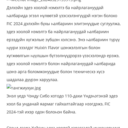
Дэлхэйн эдеэ хоолой нэмэлтэ ба найрлагануудай
һалбарида эгээл нүлөөтэй үзэсхэлэнгүүдэй нэгэн болохо
FIC 2024 дэлхэйн бүхы һалбариин элитэнүүдые суглуулжа,
эдеэ хоолой нэмэлтэ ба найрлагануудай һалбариин
ерээдүйн хүгжэлые зүбшэн хэлсэнэ. Энэ һалбариин түрүү
һуури эзэлдэг Huixin Flavor шэнжэлэлгын болон
хүгжөөлгын һүүлшын бүтээлнүүдээрээ үзэсхэлэндэ ерэжэ,
эдеэ хоолой нэмэлтэ болон найрлагануудай һалбарида
шэнэ арга боломжонуудые болон техническэ хүсэ
шадалаа дүүрэн харуулаа.
Энэл үедэ Чэнду Сибо хотодо 110-дахи Үндэһэтэнэй эдеэ
хоол ба унданай яармаг гайхалтайгаар нээгдэжэ, FIC
2024-тэй ихэр одон болоһон байна.
Стенд дээрэ Хуйсин эдеэ хоолой хэрэгсэлэй инженернүүд