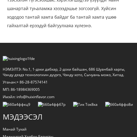
шанартай туһаламжа хэзээдэшье зогсоогүй. Хуйсин
хододоо тантай хамта байдаг ба тантай хамта үшөө
гайхалтай ерээдүй байгуулхаяа хүлеэнэ.
НЭМЭЛТЭ: No.1, 1-дэхи дабхар, 2-дохи байшан, 686 Шуанбай харгы,
Чэнду дээдэ технологиин дүүргэ, Чэнду хото, Сычуань можо, Хитад.
Утаһан:+ 86-28-87574141
МП: 86-18984369005
Имэйл: info@huixinflavor.com
МЭДЭЭСЭЛ
Манай Тухай
Маанадтай Холбоо Баригты