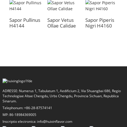
Sapor Pullinus
Sapor Vetus
Sapor Piperis
S
H4144
Ollae Calidae
Nigri H4160
H
a
ADRESSE: Numerus 1, Tabulatum 1, Aedificium 2, Via Shuangbai 686, Regio
Technologiae Altae Chengdu, Urbs Chengdu, Provincia Sichuan, Republica
Sinarum.
Telephonum: +86-28-87574141
MP: 86-18984369005
Inscriptio electronica: info@huixinflavor.com