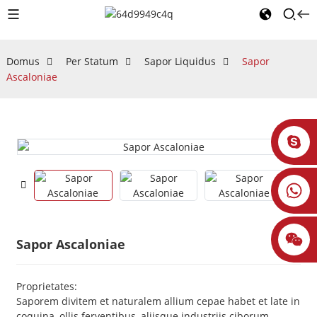
Domus
Per Statum
Sapor Liquidus
Sapor
Ascaloniae
Sapor Ascaloniae
Proprietates:
Saporem divitem et naturalem allium cepae habet et late in
coquina, ollis ferventibus, aliisque industriis ciborum