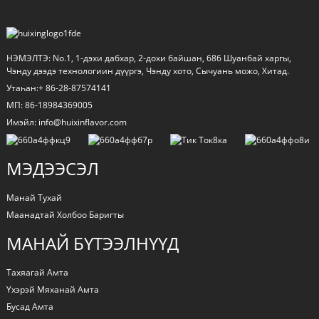
НЭМЭЛТЭ: No.1, 1-дэхи дабхар, 2-дохи байшан, 686 Шуанбай харгы,
Чэнду дээдэ технологиин дүүргэ, Чэнду хото, Сычуань можо, Хитад.
Утаһан:+ 86-28-87574141
МП: 86-18984369005
Имэйл: info@huixinflavor.com
МЭДЭЭСЭЛ
a
Манай Тухай
Маанадтай Холбоо Баригты
МАНАЙ БҮТЭЭЛНҮҮД
Тахяагай Амта
Үхэрэй Мяханай Амта
Бусад Амта