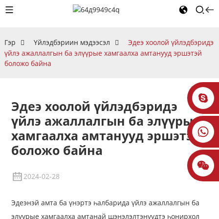
Гэр
Үйлэдбэриин мэдээсэл
Эдеэ хоолой үйлэдбэридэ
үйлэ ажаллалгын ба элүүрые хамгаалха амтанууд эршэтэй
боложо байна
Эдеэ хоолой үйлэдбэридэ
үйлэ ажаллалгын ба элүүрые
хамгаалха амтанууд эршэтэй
боложо байна
2024-02-28
Эдеэнэй амта ба үнэртэ һалбарида үйлэ ажаллалгын ба
элүүрые хамгаалха амтанай шэнэлэлтэнүүдтэ һонирхол