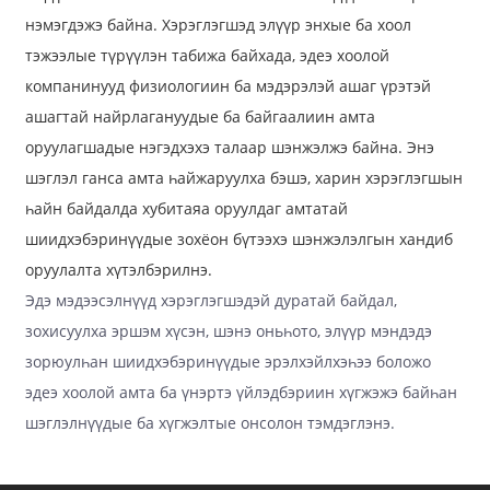
нэмэгдэжэ байна. Хэрэглэгшэд элүүр энхые ба хоол
тэжээлые түрүүлэн табижа байхада, эдеэ хоолой
компанинууд физиологиин ба мэдэрэлэй ашаг үрэтэй
ашагтай найрлагануудые ба байгаалиин амта
оруулагшадые нэгэдхэхэ талаар шэнжэлжэ байна. Энэ
шэглэл ганса амта һайжаруулха бэшэ, харин хэрэглэгшын
һайн байдалда хубитаяа оруулдаг амтатай
шиидхэбэринүүдые зохёон бүтээхэ шэнжэлэлгын хандиб
оруулалта хүтэлбэрилнэ.
Эдэ мэдээсэлнүүд хэрэглэгшэдэй дуратай байдал,
зохисуулха эршэм хүсэн, шэнэ оньһото, элүүр мэндэдэ
зорюулһан шиидхэбэринүүдые эрэлхэйлхэһээ боложо
эдеэ хоолой амта ба үнэртэ үйлэдбэриин хүгжэжэ байһан
шэглэлнүүдые ба хүгжэлтые онсолон тэмдэглэнэ.