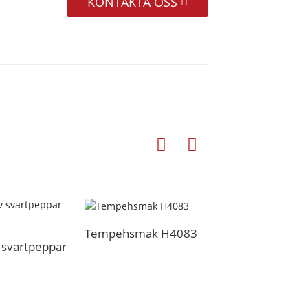
KONTAKTA OSS
Tempehsmak H4083
Vitlökssmak H40
 svartpeppar