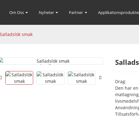
Om Oss
Nyheter
Partner
Applikationsprodukte
Salladslök smak
Sallad
Loading...
Loading...
Drag:
Den har en 
matlagning,
livsmedelsf
Användning
Tillsatsför