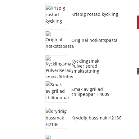
Krispig rostad kyckling
Original nötköttspasta
Kycklingsmak
Pulveriserad
smaksättning
Smak av grillad
chilipeppar H4009
Kryddig bassmak H2136