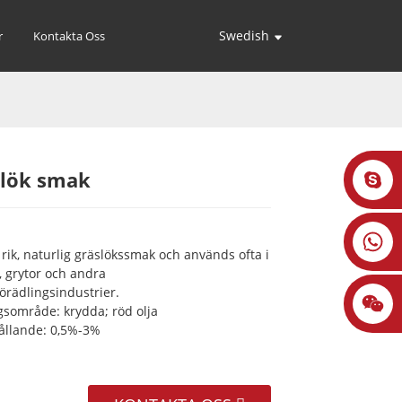
Swedish
r
Kontakta Oss
slök smak
Loading...
Loading...
Loading...
Loading...
rik, naturlig gräslökssmak och används ofta i
 grytor och andra
örädlingsindustrier.
sområde: krydda; röd olja
hållande: 0,5%-3%