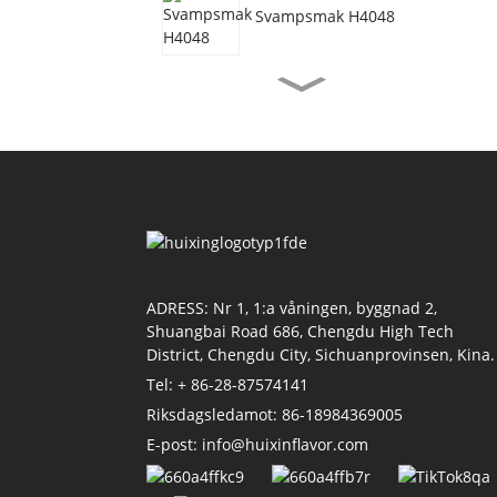
Svampsmak H4048
Vegetarisk nötköttsmak
H3077
Räkorsmak H4155
Sojasmak H4118
ADRESS: Nr 1, 1:a våningen, byggnad 2,
Shuangbai Road 686, Chengdu High Tech
District, Chengdu City, Sichuanprovinsen, Kina.
Tel: + 86-28-87574141
Tomatsmak H4011
Riksdagsledamot: 86-18984369005
E-post: info@huixinflavor.com