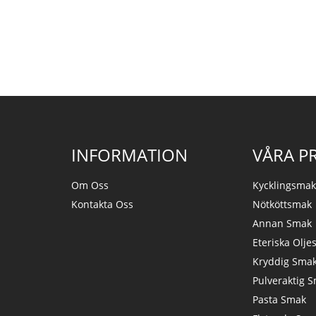
INFORMATION
VÅRA P
Om Oss
Kycklingsma
Kontakta Oss
Nötköttsmak
Annan Smak
Eteriska Olje
Kryddig Sma
Pulveraktig 
Pasta Smak