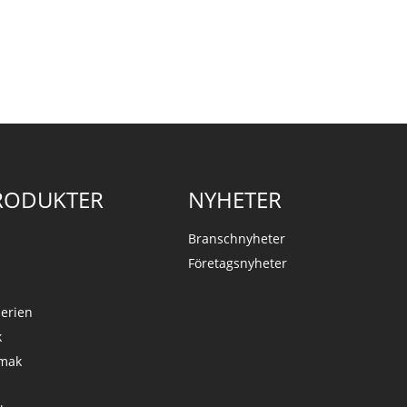
RODUKTER
NYHETER
k
Branschnyheter
Företagsnyheter
serien
k
Smak