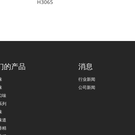
H3065
们的产品
消息
味
行业新闻
味
公司新闻
口味
系列
味
味道
香精