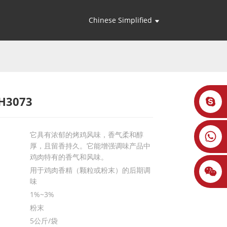
Chinese Simplified
H3073
Loading...
Loading...
它具有浓郁的烤鸡风味，香气柔和醇
厚，且留香持久。它能增强调味产品中
鸡肉特有的香气和风味。
用于鸡肉香精（颗粒或粉末）的后期调
味
1%~3%
粉末
5公斤/袋