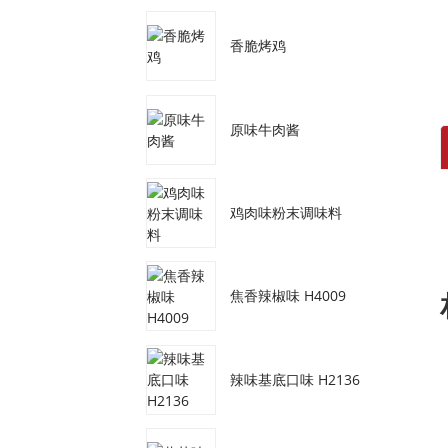
香脆烤鸡
原味牛肉酱
鸡肉味粉末调味料
焦香辣椒味 H4009
辣味基底口味 H2136