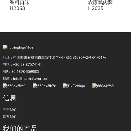
香料口味
农家鸡肉酱
H2068
H2025
地址：中国四川省成都市高新技术产业区双白路686号2号楼1楼1号
电话：+86-28-87574141
MP：86-18984369005
邮箱：info@huixinflavor.com
a
信息
关于我们
联系我们
我们的产品